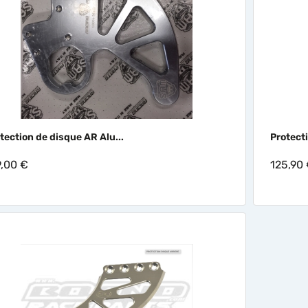

Aperçu rapide
tection de disque AR Alu...
Protect
9,00 €
125,90