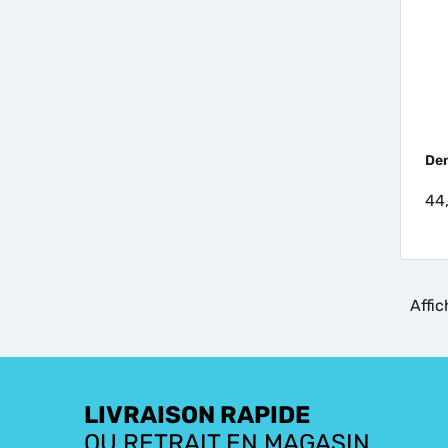
Den
44
Affic
LIVRAISON RAPIDE
OU RETRAIT EN MAGASIN