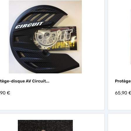

Aperçu rapide
tège-disque AV Circuit...
Protège-
,90 €
65,90 