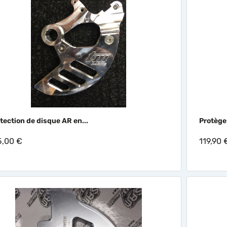

Aperçu rapide
tection de disque AR en...
Protège
5,00 €
119,90 