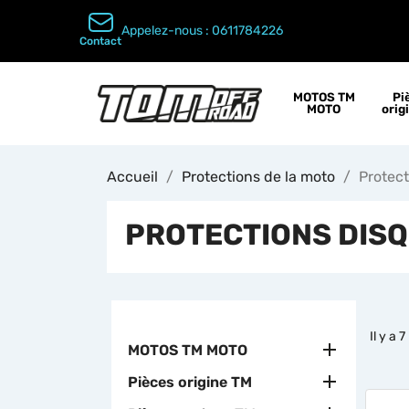
Appelez-nous :
0611784226
Contact
MOTOS TM
Pi
MOTO
orig
Accueil
Protections de la moto
Protect
PROTECTIONS DISQ
Il y a 

MOTOS TM MOTO

Pièces origine TM