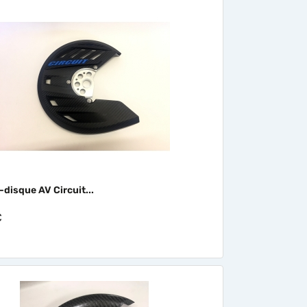

Aperçu rapide
disque AV Circuit...
€