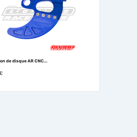

Aperçu rapide
ion de disque AR CNC...
 €