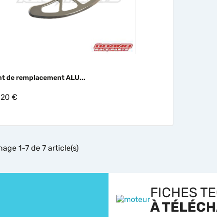

Aperçu rapide
t de remplacement ALU...
,20 €
hage 1-7 de 7 article(s)
FICHES T
À TÉLÉC