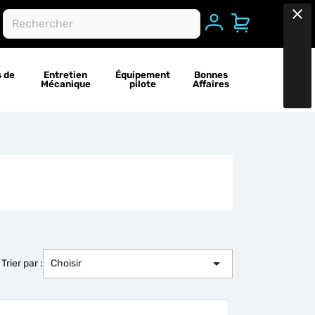
search
clear
Se connecter
s de
Entretien
Équipement
Bonnes
Mécanique
pilote
Affaires

Trier par :
Choisir