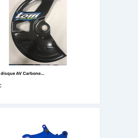

Aperçu rapide
 disque AV Carbone...
€