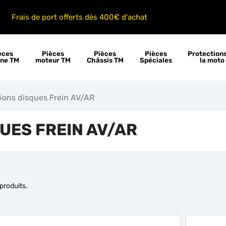
Frais de port offerts dès 400€ d'achat
èces
Pièces
Pièces
Pièces
Protection
ine TM
moteur TM
Châssis TM
Spéciales
la moto
ions disques Frein AV/AR
UES FREIN AV/AR
7 produits.