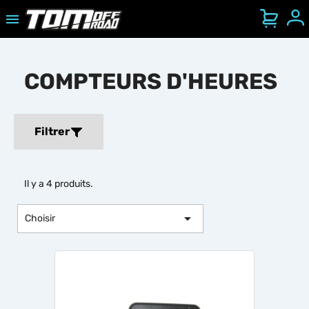

Se
Ouvrir/Fermer le menu mobile
COMPTEURS D'HEURES
Filtrer
Il y a 4 produits.

Choisir