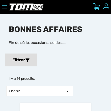

Se
Ouvrir/Fermer le menu mobile
BONNES AFFAIRES
Fin de série, occasions, soldes....
Filtrer
Il y a 14 produits.

Choisir