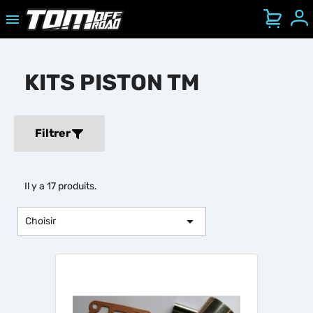

Se
Ouvrir/Fermer le menu mobile
KITS PISTON TM
Filtrer
Il y a 17 produits.

Choisir