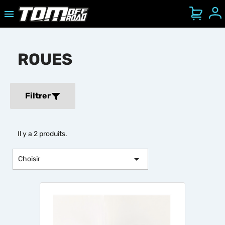

Se
Ouvrir/Fermer le menu mobile
ROUES
Filtrer
Il y a 2 produits.

Choisir